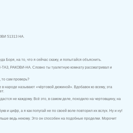
КОВИ 51313 НА.
да Боря, на то, что я сейчас скажу, и попытайся объяснить.
НИ-ТАЗ, РАКОВИ-НА. Словно ты туалетную комнату рассматривал и
, то сам проверь?
ое в народе называют «чёртовой дюжиной». Вдобавок ко всему, эта
ет.
дастся не каждому. Всё это, в самом деле, походило на чертовщину, на
в и цифр, а я как попугай не по своей воле повторил их вслух. Ну и ну!
ольше ведь некому. Это он способен на подобные проделки. Морочит