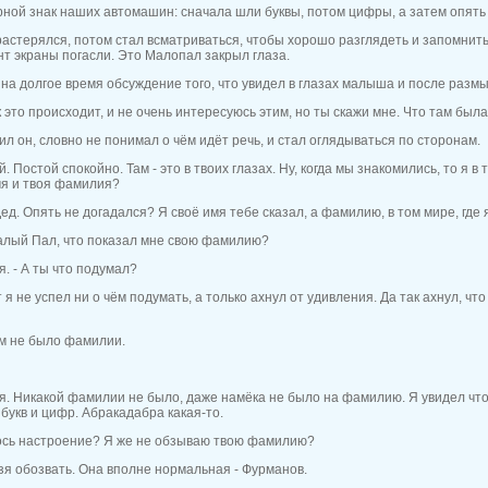
ой знак наших автомашин: сначала шли буквы, потом цифры, а затем опять 
растерялся, потом стал всматриваться, чтобы хорошо разглядеть и запомнить 
нт экраны погасли. Это Малопал закрыл глаза.
 на долгое время обсуждение того, что увидел в глазах малыша и после раз
к это происходит, и не очень интересуюсь этим, но ты скажи мне. Что там бы
ил он, словно не понимал о чём идёт речь, и стал оглядываться по сторонам.
й. Постой спокойно. Там - это в твоих глазах. Ну, когда мы знакомились, то я 
мя и твоя фамилия?
ед. Опять не догадался? Я своё имя тебе сказал, а фамилию, в том мире, где я 
Малый Пал, что показал мне свою фамилию?
я. - А ты что подумал?
 я не успел ни о чём подумать, а только ахнул от удивления. Да так ахнул, что
ам не было фамилии.
я. Никакой фамилии не было, даже намёка не было на фамилию. Я увидел чт
укв и цифр. Абракадабра какая-то.
лось настроение? Я же не обзываю твою фамилию?
я обозвать. Она вполне нормальная - Фурманов.