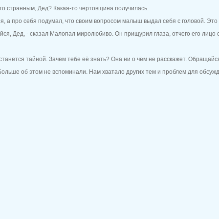
 это странным, Дед? Какая-то чертовщина получилась.
ия, а про себя подумал, что своим вопросом малыш выдал себя с головой. Это
гайся, Дед, - сказал Малопал миролюбиво. Он прищурил глаза, отчего его лиц
станется тайной. Зачем тебе её знать? Она ни о чём не расскажет. Обращайс
Больше об этом не вспоминали. Нам хватало других тем и проблем для обсуж