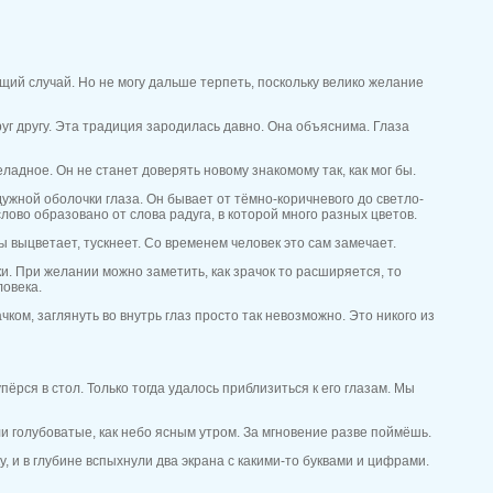
щий случай. Но не могу дальше терпеть, поскольку велико желание
уг другу. Эта традиция зародилась давно. Она объяснима. Глаза
еладное. Он не станет доверять новому знакомому так, как мог бы.
дужной оболочки глаза. Он бывает от тёмно-коричневого до светло-
лово образовано от слова радуга, в которой много разных цветов.
бы выцветает, тускнеет. Со временем человек это сам замечает.
и. При желании можно заметить, как зрачок то расширяется, то
ловека.
чком, заглянуть во внутрь глаз просто так невозможно. Это никого из
пёрся в стол. Только тогда удалось приблизиться к его глазам. Мы
оли голубоватые, как небо ясным утром. За мгновение разве поймёшь.
у, и в глубине вспыхнули два экрана с какими-то буквами и цифрами.