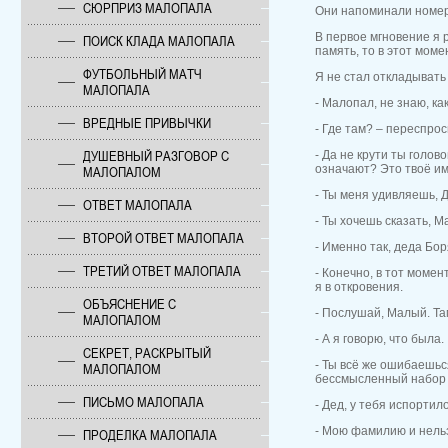
СЮРПРИЗ МАЛОПАЛА
Они напоминали номерн
В первое мгновение я 
ПОИСК КЛАДА МАЛОПАЛА
память, то в этот моме
ФУТБОЛЬНЫЙ МАТЧ
Я не стал откладывать
МАЛОПАЛА
- Малопал, не знаю, ка
ВРЕДНЫЕ ПРИВЫЧКИ
- Где там? – переспрос
ДУШЕВНЫЙ РАЗГОВОР С
- Да не крути ты голово
означают? Это твоё и
МАЛОПАЛОМ
- Ты меня удивляешь, Д
ОТВЕТ МАЛОПАЛА
- Ты хочешь сказать, 
ВТОРОЙ ОТВЕТ МАЛОПАЛА
- Именно так, деда Бор
ТРЕТИЙ ОТВЕТ МАЛОПАЛА
- Конечно, в тот момент
я в откровения.
ОБЪЯСНЕНИЕ С
- Послушай, Малый. Т
МАЛОПАЛОМ
- А я говорю, что была.
СЕКРЕТ, РАСКРЫТЫЙ
- Ты всё же ошибаешьс
МАЛОПАЛОМ
бессмысленный набор б
ПИСЬМО МАЛОПАЛА
- Дед, у тебя испорти
- Мою фамилию и нельз
ПРОДЕЛКА МАЛОПАЛА