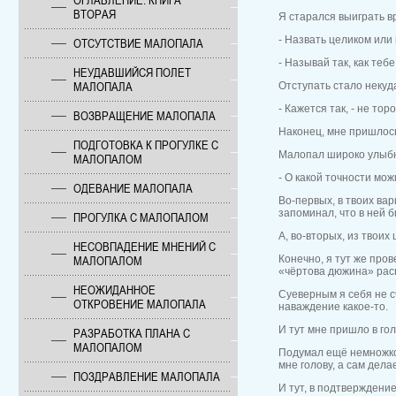
ОГЛАВЛЕНИЕ. КНИГА
ВТОРАЯ
Я старался выиграть в
- Назвать целиком или
ОТСУТСТВИЕ МАЛОПАЛА
- Называй так, как тебе
НЕУДАВШИЙСЯ ПОЛЕТ
МАЛОПАЛА
Отступать стало некуда
- Кажется так, - не то
ВОЗВРАЩЕНИЕ МАЛОПАЛА
Наконец, мне пришлось
ПОДГОТОВКА К ПРОГУЛКЕ С
Малопал широко улыбн
МАЛОПАЛОМ
- О какой точности мож
ОДЕВАНИЕ МАЛОПАЛА
Во-первых, в твоих ва
запоминал, что в ней б
ПРОГУЛКА С МАЛОПАЛОМ
А, во-вторых, из твоих
НЕСОВПАДЕНИЕ МНЕНИЙ С
Конечно, я тут же про
МАЛОПАЛОМ
«чёртова дюжина» расп
НЕОЖИДАННОЕ
Суеверным я себя не сч
ОТКРОВЕНИЕ МАЛОПАЛА
наваждение какое-то.
И тут мне пришло в гол
РАЗРАБОТКА ПЛАНА С
МАЛОПАЛОМ
Подумал ещё немножко,
мне голову, а сам дел
ПОЗДРАВЛЕНИЕ МАЛОПАЛА
И тут, в подтверждени