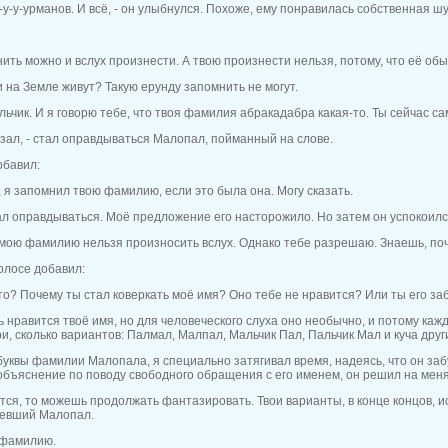
у-у-урманов. И всё, - он улыбнулся. Похоже, ему понравилась собственная шу
ть можно и вслух произнести. А твою произнести нельзя, потому, что её об
и на Земле живут? Такую ерунду запомнить не могут.
льчик. И я говорю тебе, что твоя фамилия абракадабра какая-то. Ты сейчас с
казал, - стал оправдываться Малопал, пойманный на слове.
обавил:
к, я запомнил твою фамилию, если это была она. Могу сказать.
л оправдываться. Моё предложение его насторожило. Но затем он успокоился
 мою фамилию нельзя произносить вслух. Однако тебе разрешаю. Знаешь, поч
голосе добавил:
что? Почему ты стал коверкать моё имя? Оно тебе не нравится? Или ты его з
ь нравится твоё имя, но для человеческого слуха оно необычно, и потому каж
и, сколько вариантов: Палмал, Малпал, Мальчик Пал, Пальчик Мал и куча друг
уквы фамилии Малопала, я специально затягивал время, надеясь, что он за
бъяснение по поводу свободного обращения с его именем, он решил на меня
вится, то можешь продолжать фантазировать. Твои варианты, в конце концов,
ревший Малопал.
 фамилию.