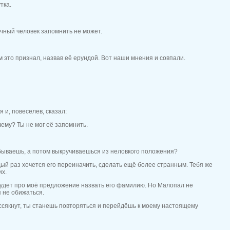
тка.
ычный человек запомнить не может.
ам это признал, назвав её ерундой. Вот наши мнения и совпали.
 и, повеселев, сказал:
ему? Ты не мог её запомнить.
абываешь, а потом выкручиваешься из неловкого положения?
дый раз хочется его переиначить, сделать ещё более странным. Тебя же
их.
будет про моё предложение назвать его фамилию. Но Малопал не
 не обижаться.
 иссякнут, ты станешь повторяться и перейдёшь к моему настоящему