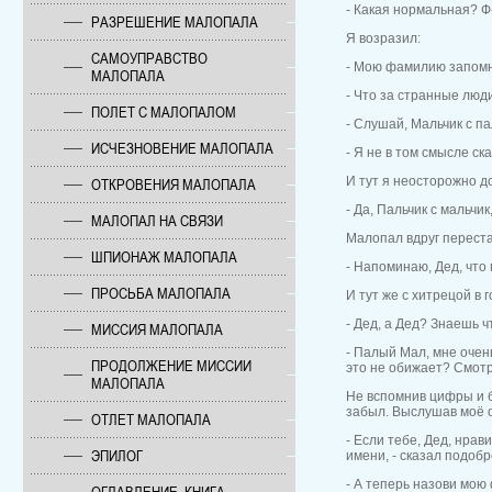
- Какая нормальная? Ф-
РАЗРЕШЕНИЕ МАЛОПАЛА
Я возразил:
САМОУПРАВСТВО
- Мою фамилию запомни
МАЛОПАЛА
- Что за странные люд
ПОЛЕТ С МАЛОПАЛОМ
- Слушай, Мальчик с па
ИСЧЕЗНОВЕНИЕ МАЛОПАЛА
- Я не в том смысле с
И тут я неосторожно д
ОТКРОВЕНИЯ МАЛОПАЛА
- Да, Пальчик с мальчи
МАЛОПАЛ НА СВЯЗИ
Малопал вдруг переста
ШПИОНАЖ МАЛОПАЛА
- Напоминаю, Дед, что
ПРОСЬБА МАЛОПАЛА
И тут же с хитрецой в 
- Дед, а Дед? Знаешь 
МИССИЯ МАЛОПАЛА
- Палый Мал, мне очен
ПРОДОЛЖЕНИЕ МИССИИ
это не обижает? Смотр
МАЛОПАЛА
Не вспомнив цифры и б
забыл. Выслушав моё о
ОТЛЕТ МАЛОПАЛА
- Если тебе, Дед, нра
ЭПИЛОГ
имени, - сказал подоб
- А теперь назови мою