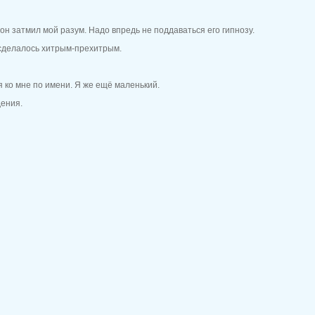
 он затмил мой разум. Надо впредь не поддаваться его гипнозу.
о сделалось хитрым-прехитрым.
я ко мне по имени. Я же ещё маленький.
дения.