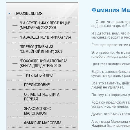
Фамилия Ма
ПРОИЗВЕДЕНИЯ
О том, что я разгляде
"НА СТУПЕНЬКАХ ЛЕСТНИЦЫ"
поделиться открытой т
(МЕМУАРЫ) 2002-2006
Я с детства знал, что
"НАВАЖДЕНИЕ" (ЛИРИКА) 1994
человека говорят о мно
Если при приветствии к
"ДРЕВО" (ГЛАВЫ ИЗ
"СЕМЕЙНОЙ КНИГИ") 2003
Это известно. Но в са
голубого, иногда даже 
"ПОХОЖДЕНИЯ МАЛОПАЛА"
Цвет глаз человек себе
(КНИГА ДЛЯ ДЕТЕЙ) 2010
Ещё в глазном яблоке 
ТИТУЛЬНЫЙ ЛИСТ
сужается до малых раз
Всё это заметить, дейс
ПРЕДИСЛОВИЕ
людей не удивляет.
ОГЛАВЛЕНИЕ, КНИГА
Потому так поразили м
ПЕРВАЯ
Когда он предложил заг
уставились, не моргая,
ЗНАКОМСТВО С
МАЛОПАЛОМ
Думаю, что в моих глаз
А вот глаза Малопала х
ФАМИЛИЯ МАЛОПАЛА
Надписи были мелкими,