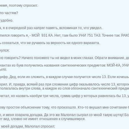
ремя, поэтому спросил:
 по частям?
 удобно.
, я в очередной раз напряг память, вспоминая то, что увидел.
ропился говорить я, - МОЙ 931 КА. Нет, там было УНИ 751 ТАЗ. Точнее так: РА
 сознаться, что не ручаюсь за верность ни одного варианта.
улся:
но говорить? Ничего похожего ты не видел в моих глазах. Обрати внимание, де
риантах из букв получились названия сантехнических предметов: МОЙ-КА, У
ыло.
 цифр, Дед, если их сложить, в каждом случае получится число 13. Если хочешь
верил. И, правда, всякий раз при сложении цифр оказывалось число 13, котор
олагалась внутри слова, а каждое из слов обозначало сантехнический предм
итал, но назвать наобум три числа, сумма цифр у которых равнялась бы 13, у
ову простое объяснение тому, что произошло. Кто-то внушил мне сочетание бук
 и меня озарила догадка. Да это же Малопал сыграл со мной такую шутку! Б
ает вид, словно не имеет отношения к случившемуся.
е моей догадки, Малопал спросил: