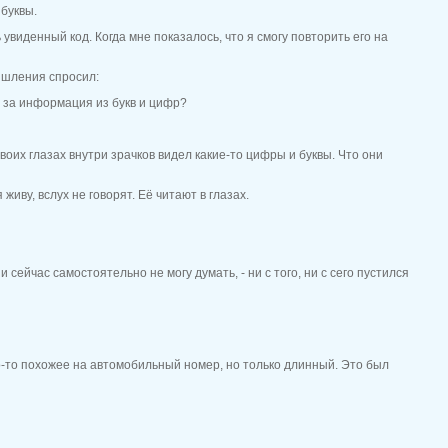
буквы.
увиденный код. Когда мне показалось, что я смогу повторить его на
мышления спросил:
ла за информация из букв и цифр?
в твоих глазах внутри зрачков видел какие-то цифры и буквы. Что они
живу, вслух не говорят. Её читают в глазах.
 и сейчас самостоятельно не могу думать, - ни с того, ни с сего пустился
о-то похожее на автомобильный номер, но только длинный. Это был