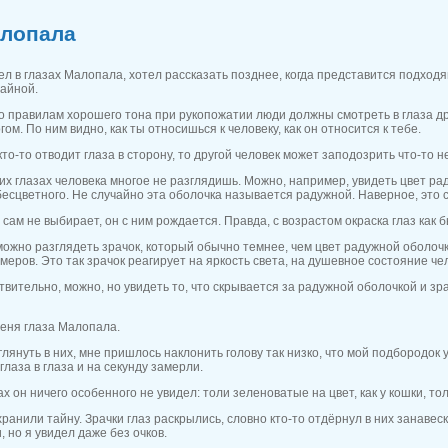
лопала
л в глазах Малопала, хотел рассказать позднее, когда представится подходя
айной.
 по правилам хорошего тона при рукопожатии люди должны смотреть в глаза др
гом. По ним видно, как ты относишься к человеку, как он относится к тебе.
то-то отводит глаза в сторону, то другой человек может заподозрить что-то н
мих глазах человека многое не разглядишь. Можно, например, увидеть цвет ра
бесцветного. Не случайно эта оболочка называется радужной. Наверное, это с
 сам не выбирает, он с ним рождается. Правда, с возрастом окраска глаз как 
можно разглядеть зрачок, который обычно темнее, чем цвет радужной оболочк
меров. Это так зрачок реагирует на яркость света, на душевное состояние че
твительно, можно, но увидеть то, что скрывается за радужной оболочкой и зра
еня глаза Малопала.
лянуть в них, мне пришлось наклонить голову так низко, что мой подбородок у
 глаза в глаза и на секунду замерли.
ах он ничего особенного не увидел: толи зеленоватые на цвет, как у кошки, т
ранили тайну. Зрачки глаз раскрылись, словно кто-то отдёрнул в них занавеск
 но я увидел даже без очков.